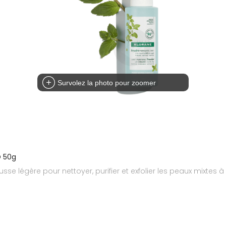
Survolez la photo pour zoomer
O 50g
e légère pour nettoyer, purifier et exfolier les peaux mixtes à