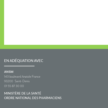
EN ADÉQUATION AVEC
ANSM
143 boulevard Anatole France
93200
Saint-Denis
01 55 87 30 00
MINISTÈRE DE LA SANTÉ
ORDRE NATIONAL DES PHARMACIENS