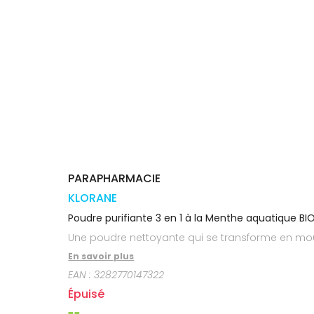
médicaux
Corps
Homme
Solaire
Visage
PARAPHARMACIE
KLORANE
Poudre purifiante 3 en 1 à la Menthe aquatique BI
Une poudre nettoyante qui se transforme en mouss
En savoir plus
EAN :
3282770147322
Épuisé