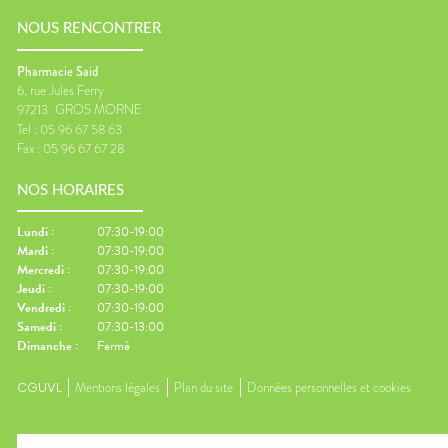
NOUS RENCONTRER
Pharmacie Said
6, rue Jules Ferry
97213
GROS MORNE
Tel :
05 96 67 58 63
Fax :
05 96 67 67 28
NOS HORAIRES
Lundi
:
07:30-19:00
Mardi
:
07:30-19:00
Mercredi
:
07:30-19:00
Jeudi
:
07:30-19:00
Vendredi
:
07:30-19:00
Samedi
:
07:30-13:00
Dimanche
:
Fermé
CGUVL
Mentions légales
Plan du site
Données personnelles et cookies