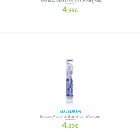
Brosse À Dents 15/100 Chirurgicale
4
,
99
€
ELGYDIUM
Brosse À Dents Blancheur Medium
4
,
20
€