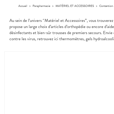
médicaux
Corps
Accueil
>
Parapharmacie
>
MATÉRIEL ET ACCESSOIRES
>
Contention 
Homme
Solaire
Au sein de l’univers “Matériel et Accessoires”, vous trouver
Visage
propose un large choix d’articles d’orthopédie ou encore d’aid
désinfectants et bien-sûr trousses de premiers secours. Envie 
contre les virus, retrouvez ici thermomètres, gels hydroalcoo