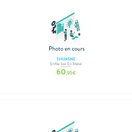
THUASNE
Enfile-bas En Métal
60
,
95
€