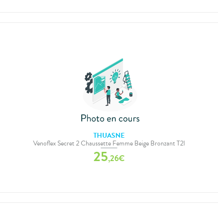
THUASNE
Venoflex Secret 2 Chaussette Femme Beige Bronzant T2l
25
,
26
€