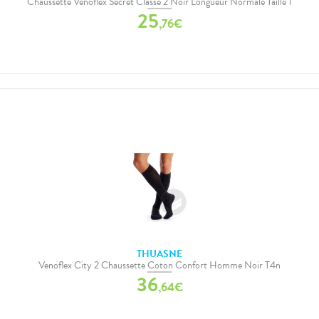
Chaussette Venoflex Secret Classe 2 Noir Longueur Normale Taille 1
25
,
76
€
THUASNE
Venoflex City 2 Chaussette Coton Confort Homme Noir T4n
36
,
64
€