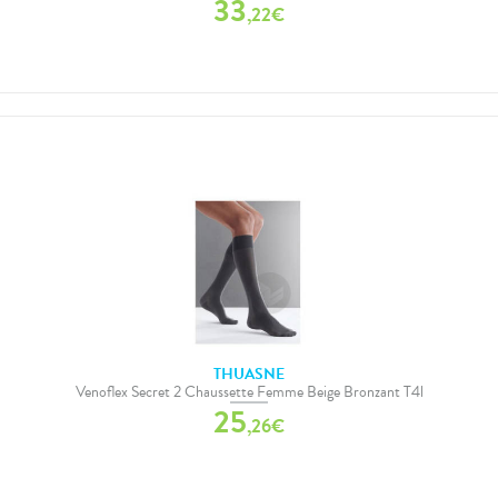
33
,
22
€
THUASNE
Venoflex Secret 2 Chaussette Femme Beige Bronzant T4l
25
,
26
€