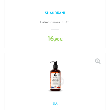
SHANDRANI
Gelée Chanvre 300ml
16
,
90
€
JIA