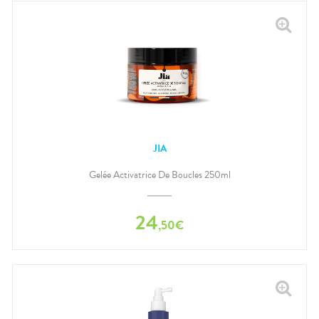
JIA
Gelée Activatrice De Boucles 250ml
24
,
50
€