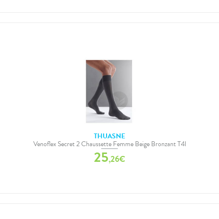
THUASNE
Venoflex Secret 2 Chaussette Femme Beige Bronzant T4l
25
,
26
€