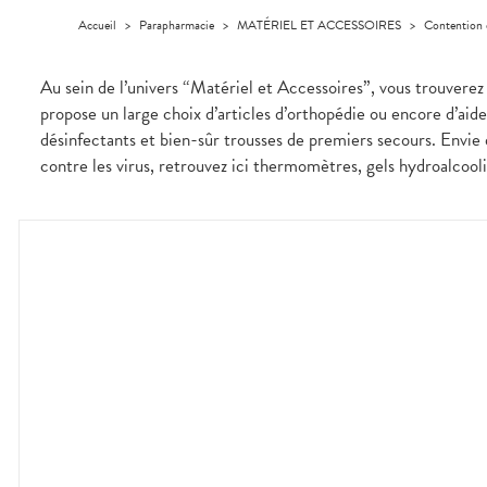
médicaux
Corps
Accueil
>
Parapharmacie
>
MATÉRIEL ET ACCESSOIRES
>
Contention 
Homme
Solaire
Au sein de l’univers “Matériel et Accessoires”, vous trouver
Visage
propose un large choix d’articles d’orthopédie ou encore d’aid
désinfectants et bien-sûr trousses de premiers secours. Envie 
contre les virus, retrouvez ici thermomètres, gels hydroalcoo