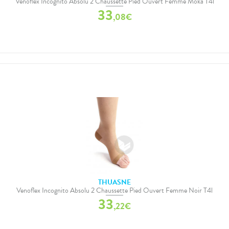
Venoflex Incognito Absolu 2 Chaussette Pied Ouvert Femme Moka T4l
33
,
08
€
THUASNE
Venoflex Incognito Absolu 2 Chaussette Pied Ouvert Femme Noir T4l
33
,
22
€