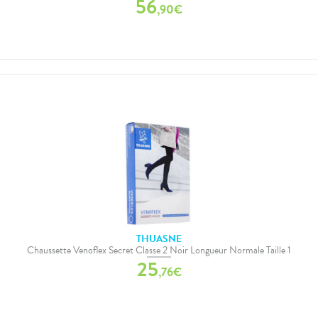
56
,
90
€
THUASNE
Chaussette Venoflex Secret Classe 2 Noir Longueur Normale Taille 1
25
,
76
€