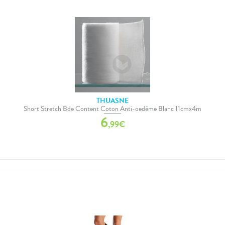
THUASNE
Short Stretch Bde Content Coton Anti-oedème Blanc 11cmx4m
6
,
99
€