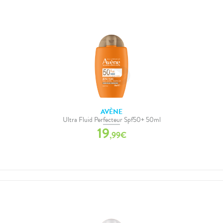
AVÈNE
Ultra Fluid Perfecteur Spf50+ 50ml
19
,
99
€