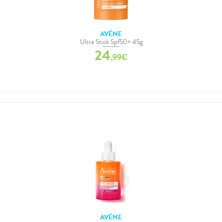
AVÈNE
Ultra Stick Spf50+ 45g
24
,
99
€
AVÈNE