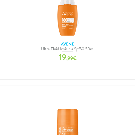
AVÈNE
Ultra Fluid Invisible Spf50 50ml
19
,
99
€