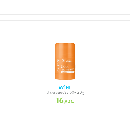
AVÈNE
Ultra Stick Spf50+ 20g
16
,
90
€