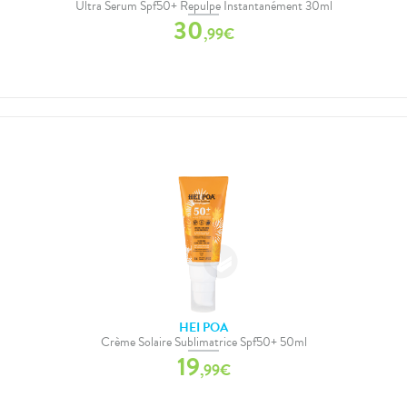
Ultra Serum Spf50+ Repulpe Instantanément 30ml
30
,
99
€
HEI POA
Crème Solaire Sublimatrice Spf50+ 50ml
19
,
99
€