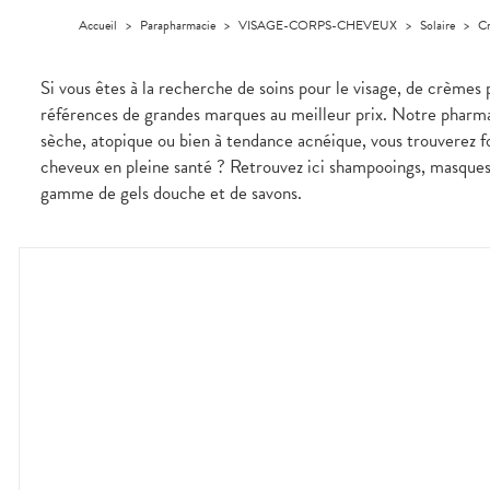
médicaux
Corps
Accueil
>
Parapharmacie
>
VISAGE-CORPS-CHEVEUX
>
Solaire
>
Cr
Homme
Solaire
Si vous êtes à la recherche de soins pour le visage, de crèmes 
Visage
références de grandes marques au meilleur prix. Notre pharm
sèche, atopique ou bien à tendance acnéique, vous trouverez 
cheveux en pleine santé ? Retrouvez ici shampooings, masques e
gamme de gels douche et de savons.