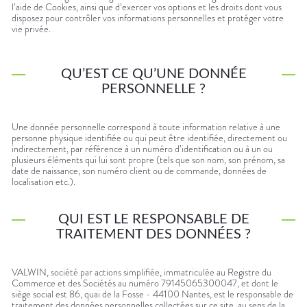
médicaux
l’aide de Cookies, ainsi que d’exercer vos options et les droits dont vous
Corps
disposez pour contrôler vos informations personnelles et protéger votre
Homme
vie privée.
Solaire
Visage
QU’EST CE QU’UNE DONNÉE
PERSONNELLE ?
Une donnée personnelle correspond à toute information relative à une
personne physique identifiée ou qui peut être identifiée, directement ou
indirectement, par référence à un numéro d’identification ou à un ou
plusieurs éléments qui lui sont propre (tels que son nom, son prénom, sa
date de naissance, son numéro client ou de commande, données de
localisation etc.).
QUI EST LE RESPONSABLE DE
TRAITEMENT DES DONNÉES ?
VALWIN, société par actions simplifiée, immatriculée au Registre du
Commerce et des Sociétés au numéro 79145065300047, et dont le
siège social est 86, quai de la Fosse - 44100 Nantes, est le responsable de
traitement des données personnelles collectées sur ce site, au sens de la