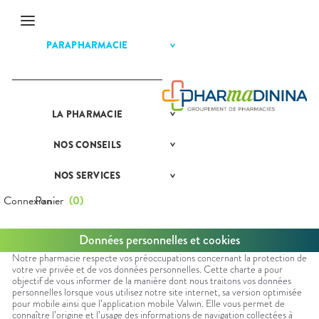
Menu
PARAPHARMACIE
BÉBÉ-
Etendre
Etendre
MAMAN
HOMÉOPATHIE
Bébé-
Maman
HYGIÈNE-
Etendre
INTIMITÉ
LA
PRÉSENTATION
PHARMACIE
Etendre
MATÉRIEL ET
Hygiène
DE LA
Etendre
ACCESSOIRES
- Bien-
PHARMACIE
être
NOS
CONSEILS
NOS
Etendre
Auto-tests
MINCEUR-
NOS
CONSEILS
Etendre
Intimité
SPORT
GAMMES
SANTÉ
Contention et
-
NOS SERVICES
PRISE
Etendre
Immobilisation
Minceur
PHYTO-
NOS
Sexualité
COMPRENEZ
Etendre
DE
AROMA-
SERVICES
VOS
RENDEZ-
Connexion
Panier
(
0
)
Instruments
Sport
Soins
BIO
MALADIES
VOUS
et
NOS
dentaires
Equipements
SANTÉ-
Bio
SPÉCIALITÉS
L'ACTUALITÉ
Etendre
MESSAGERIE
NUTRITION
SANTÉ
SÉCURISÉE
Données personnelles et cookies
Maintien à
Phyto-
INFORMATIONS
VÉTÉRINAIRE
Boissons et
domicile
Aroma
UTILES
VIDÉOS DE
Etendre
SCAN
Notre pharmacie respecte vos préoccupations concernant la protection de
Aliments
DISPOSITIFS
D’ORDONNANCE
votre vie privée et de vos données personnelles. Cette charte a pour
Orthopédie
Vétérinaire
VISAGE-
NOTRE
Etendre
MÉDICAUX
objectif de vous informer de la manière dont nous traitons vos données
Compléments
CORPS-
ÉQUIPE
Trousse à
alimentaires
CHEVEUX
personnelles lorsque vous utilisez notre site internet, sa version optimisée
VOTRE
pharmacie
PHARMACIES
pour mobile ainsi que l’application mobile Valwin. Elle vous permet de
APPLICATION
Dispositifs
Cheveux
DE GARDE
connaître l’origine et l’usage des informations de navigation collectées à
DE SANTÉ