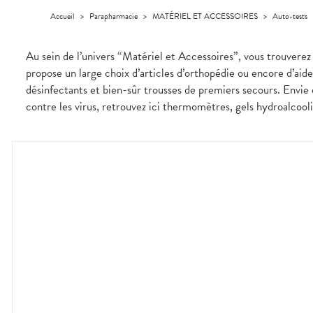
médicaux
Corps
Accueil
>
Parapharmacie
>
MATÉRIEL ET ACCESSOIRES
>
Auto-tests
Homme
Solaire
Au sein de l’univers “Matériel et Accessoires”, vous trouver
Visage
propose un large choix d’articles d’orthopédie ou encore d’aid
désinfectants et bien-sûr trousses de premiers secours. Envie 
contre les virus, retrouvez ici thermomètres, gels hydroalcoo