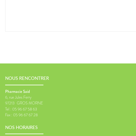
NOUS RENCONTRER
Pharmacie Said
6, rue Jules Ferry
97213
GROS MORNE
Tel :
05 96 67 58 63
Fax :
05 96 67 67 28
NOS HORAIRES