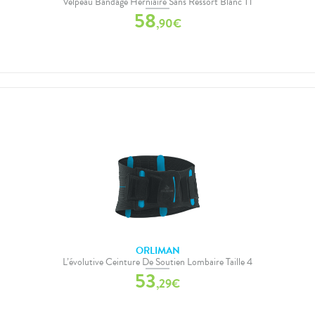
Velpeau Bandage Herniaire Sans Ressort Blanc T1
58
,
90
€
ORLIMAN
L’évolutive Ceinture De Soutien Lombaire Taille 4
53
,
29
€