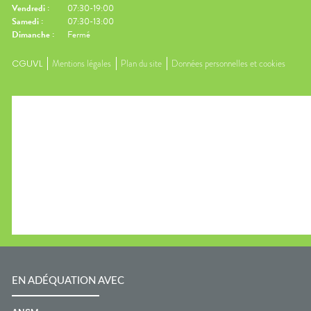
Vendredi
:
07:30-19:00
Samedi
:
07:30-13:00
Dimanche
:
Fermé
CGUVL
Mentions légales
Plan du site
Données personnelles et cookies
EN ADÉQUATION AVEC