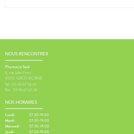
NOUS RENCONTRER
Pharmacie Said
6, rue Jules Ferry
97213
GROS MORNE
Tel :
05 96 67 58 63
Fax :
05 96 67 67 28
NOS HORAIRES
Lundi
:
07:30-19:00
Mardi
:
07:30-19:00
Mercredi
:
07:30-19:00
Jeudi
:
07:30-19:00