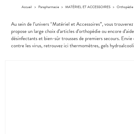
médicaux
Corps
Accueil
>
Parapharmacie
>
MATÉRIEL ET ACCESSOIRES
>
Orthopédie
Homme
Solaire
Au sein de l’univers “Matériel et Accessoires”, vous trouver
Visage
propose un large choix d’articles d’orthopédie ou encore d’aid
désinfectants et bien-sûr trousses de premiers secours. Envie 
contre les virus, retrouvez ici thermomètres, gels hydroalcoo