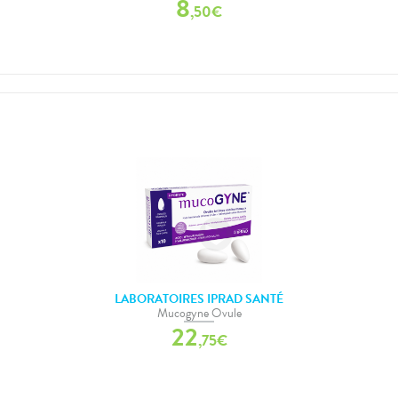
8
,
50
€
LABORATOIRES IPRAD SANTÉ
Mucogyne Ovule
22
,
75
€