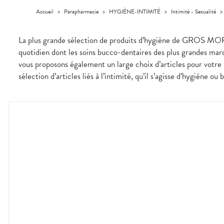
médicaux
Corps
Accueil
>
Parapharmacie
>
HYGIÈNE-INTIMITÉ
>
Intimité - Sexualité
Homme
Solaire
La plus grande sélection de produits d’hygiène de GROS MORNE
Visage
quotidien dont les soins bucco-dentaires des plus grandes marq
vous proposons également un large choix d’articles pour votre 
sélection d’articles liés à l’intimité, qu’il s’agisse d’hygiène ou 