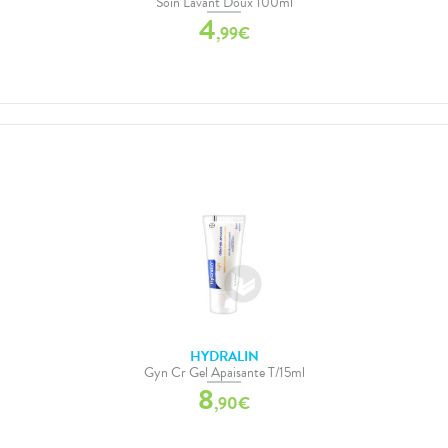
Soin Lavant Doux 100ml
4
,
99
€
HYDRALIN
Gyn Cr Gel Apaisante T/15ml
8
,
90
€