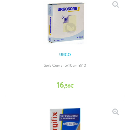
URGO
Sorb Compr 5x10cm B/10
16
,
56
€