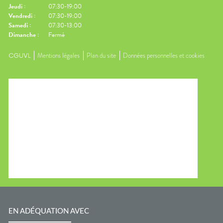
Jeudi
:
07:30-19:00
Vendredi
:
07:30-19:00
Samedi
:
07:30-13:00
Dimanche
:
Fermé
CGUVL
Mentions légales
Plan du site
Données personnelles et cookies
EN ADÉQUATION AVEC