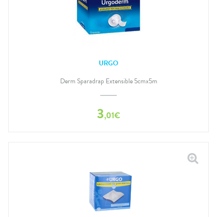
URGO
Derm Sparadrap Extensible 5cmx5m
3
,
01
€