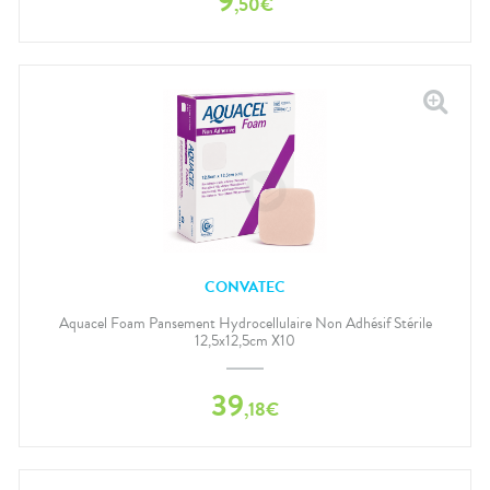
9
,
50
€
CONVATEC
Aquacel Foam Pansement Hydrocellulaire Non Adhésif Stérile
12,5x12,5cm X10
39
,
18
€