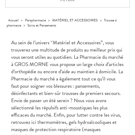
FILTRER
médicaux
Corps
Homme
Solaire
Accueil
>
Parapharmacie
>
MATÉRIEL ET ACCESSOIRES
>
Trousse à
pharmacie
>
Soins et Pansements
Visage
Au sein de l’univers “Matériel et Accessoires”, vous
trouverez une multitude de produits au meilleur prix qui
vous seront utiles au quotidien. La Pharmacie du marché
à GROS MORNE vous propose un large choix d’articles
d’orthopédie ou encore d’aide au maintien à domicile. La
Pharmacie du marché a également tout ce qu’il vous
faut pour soigner vos blessures : pansements,
désinfectants et bien-sûr trousses de premiers secours.
Envie de passer un été serein ? Nous vous avons
sélectionné les répulsifs anti-moustiques les plus
efficaces du marché. Enfin, pour lutter contre les virus,
retrouvez ici thermomètres, gels hydroalcooliques et
masques de protection respiratoire (masques