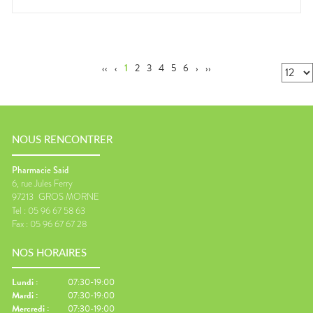
‹‹
‹
1
2
3
4
5
6
›
››
NOUS RENCONTRER
Pharmacie Said
6, rue Jules Ferry
97213
GROS MORNE
Tel :
05 96 67 58 63
Fax :
05 96 67 67 28
NOS HORAIRES
Lundi
:
07:30-19:00
Mardi
:
07:30-19:00
Mercredi
:
07:30-19:00