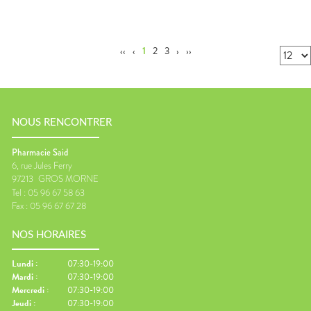
‹‹
‹
1
2
3
›
››
NOUS RENCONTRER
Pharmacie Said
6, rue Jules Ferry
97213
GROS MORNE
Tel :
05 96 67 58 63
Fax :
05 96 67 67 28
NOS HORAIRES
Lundi
:
07:30-19:00
Mardi
:
07:30-19:00
Mercredi
:
07:30-19:00
Jeudi
:
07:30-19:00