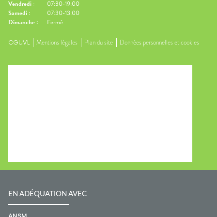
Vendredi
:
07:30-19:00
Samedi
:
07:30-13:00
Dimanche
:
Fermé
CGUVL
Mentions légales
Plan du site
Données personnelles et cookies
EN ADÉQUATION AVEC
ANSM