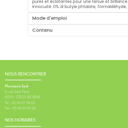
pures et éclatantes pour une tenue et brillance
innocuité: 0% di butyle phtalate, formaldéhyde,
Mode d'emploi
Contenu
NOUS RENCONTRER
Pharmacie Said
6, rue Jules Ferry
97213
GROS MORNE
Tel :
05 96 67 58 63
Fax :
05 96 67 67 28
NOS HORAIRES