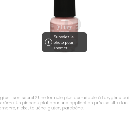
Survolez la
photo pour
zoomer
les ! son secret? Une formule plus perméable à l'oxygène qui la
extrême. Un pinceau plat pour une application précise ultra fac
amphre, nickel, toluène, gluten, parabène.