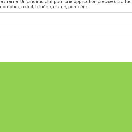
 extrême. Un pinceau plat pour une application précise ultra fac
 camphre, nickel, toluène, gluten, parabène.