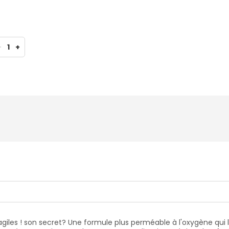
-
1
+
iles ! son secret? Une formule plus perméable à l'oxygène qui la