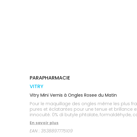
médicaux
Corps
Homme
Solaire
Visage
PARAPHARMACIE
VITRY
Vitry Mini Vernis à Ongles Rosee du Matin
Pour le maquillage des ongles même les plus fragi
pures et éclatantes pour une tenue et brillance 
innocuité: 0% di butyle phtalate, formaldéhyde, c
En savoir plus
EAN :
3538897775109