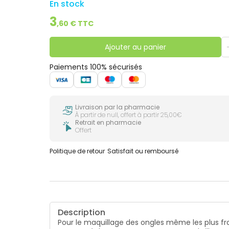
En stock
3
,
60
€ TTC
Ajouter au panier
Paiements 100% sécurisés
Livraison par la pharmacie
À partir de null, offert à partir 25,00€
Retrait en pharmacie
Offert
Politique de retour
Satisfait ou remboursé
Description
Pour le maquillage des ongles même les plus frag