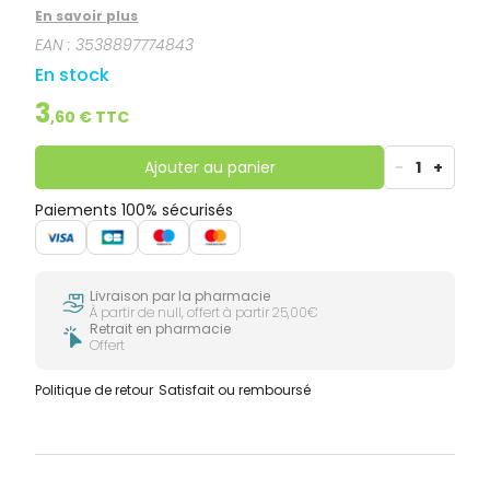
couleurs pures et éclatantes pour une tenue et
En savoir plus
brillance extrême. Un pinceau plat pour une
EAN :
3538897774843
application précise ultra facile. Formulation épurée
pour une meilleure innocuité: 0% dibutyle de phtalate,
En stock
formaldéhyde, camphre, nickel, toluène, gluten,
parabène.
3
,
60
€ TTC
Ajouter au panier
-
1
+
Paiements 100% sécurisés
Livraison par la pharmacie
À partir de null, offert à partir 25,00€
Retrait en pharmacie
Offert
Politique de retour
Satisfait ou remboursé