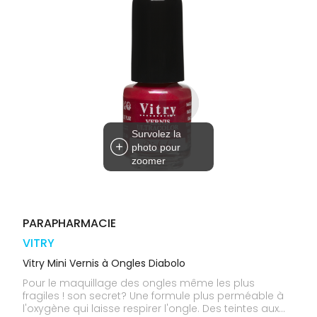
médicaux
Corps
Homme
Solaire
Visage
Survolez la
photo pour
zoomer
PARAPHARMACIE
VITRY
Vitry Mini Vernis à Ongles Diabolo
Pour le maquillage des ongles même les plus
fragiles ! son secret? Une formule plus perméable à
l'oxygène qui laisse respirer l'ongle. Des teintes aux