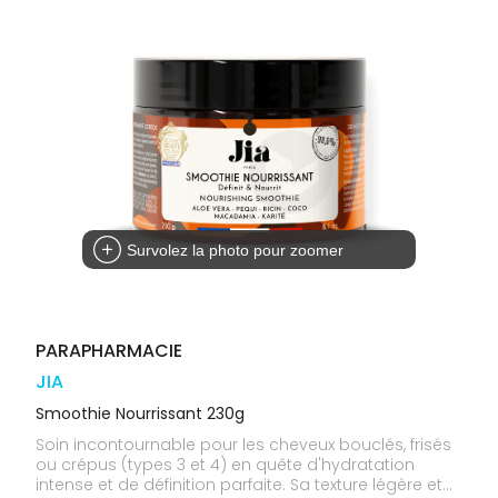
médicaux
Corps
Homme
Solaire
Visage
Survolez la photo pour zoomer
PARAPHARMACIE
JIA
Smoothie Nourrissant 230g
Soin incontournable pour les cheveux bouclés, frisés
ou crépus (types 3 et 4) en quête d'hydratation
intense et de définition parfaite. Sa texture légère et