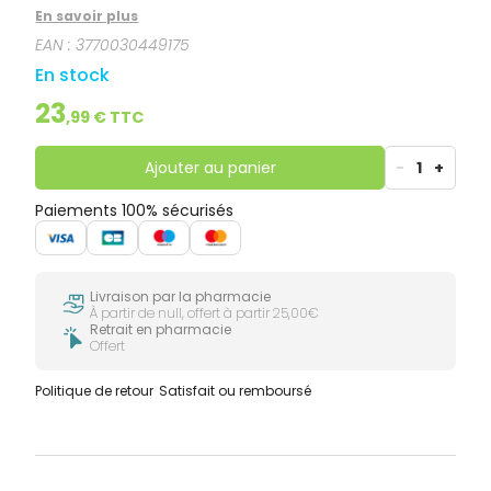
aérienne, presque mousseuse, enveloppe chaque
En savoir plus
boucle sans les alourdir tout en apportant une
EAN :
3770030449175
hydratation longue durée. Ce soin a été
spécialement conçu pour revitaliser en profondeur
En stock
les boucles, redéfinir leur forme naturelle et les rendre
rebondies, souples et brillantes.
23
,
99
€ TTC
Ajouter au panier
-
1
+
Paiements 100% sécurisés
Livraison par la pharmacie
À partir de null, offert à partir 25,00€
Retrait en pharmacie
Offert
Politique de retour
Satisfait ou remboursé