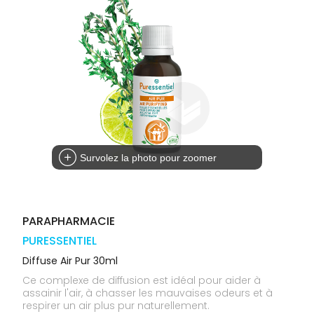
médicaux
Corps
Homme
Solaire
Visage
Survolez la photo pour zoomer
PARAPHARMACIE
PURESSENTIEL
Diffuse Air Pur 30ml
Ce complexe de diffusion est idéal pour aider à
assainir l'air, à chasser les mauvaises odeurs et à
respirer un air plus pur naturellement.