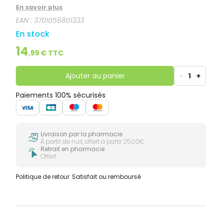
En savoir plus
EAN :
3701056801333
En stock
14
,
99
€ TTC
Ajouter au panier
-
1
+
Paiements 100% sécurisés
Livraison par la pharmacie
À partir de null, offert à partir 25,00€
Retrait en pharmacie
Offert
Politique de retour
Satisfait ou remboursé