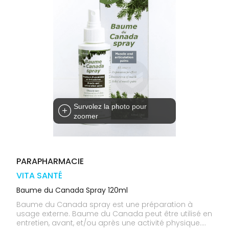
médicaux
Corps
Homme
Solaire
Visage
Survolez la photo pour
zoomer
PARAPHARMACIE
VITA SANTÉ
Baume du Canada Spray 120ml
Baume du Canada spray est une préparation à
usage externe. Baume du Canada peut être utilisé en
entretien, avant, et/ou après une activité physique.