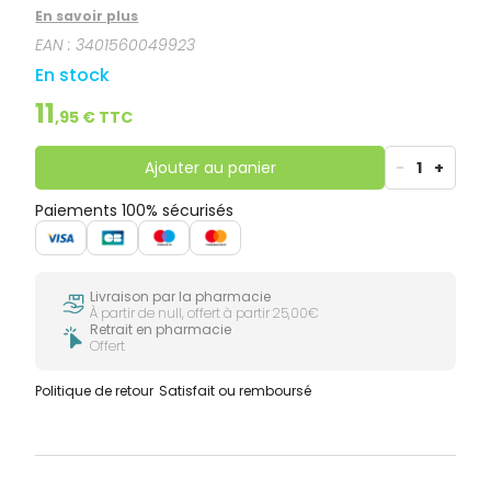
Facile d’utilisation, sa texture fluide ne colle pas, ne
En savoir plus
tache pas et permet une action rapide localisée,
EAN :
3401560049923
pour un résultat efficace.
En stock
11
,
95
€ TTC
Ajouter au panier
-
1
+
Paiements 100% sécurisés
Livraison par la pharmacie
À partir de null, offert à partir 25,00€
Retrait en pharmacie
Offert
Politique de retour
Satisfait ou remboursé