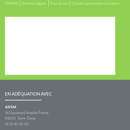
CGUVL
Mentions légales
Plan du site
Données personnelles et cookies
EN ADÉQUATION AVEC
ANSM
143 boulevard Anatole France
93200
Saint-Denis
01 55 87 30 00