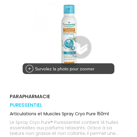
médicaux
Corps
Homme
Solaire
Visage
Survolez la photo pour zoomer
PARAPHARMACIE
PURESSENTIEL
Articulations et Muscles Spray Cryo Pure 150ml
Le Spray Cryo Pure® Puressentiel contient 14 huiles
essentielles aux parfums relaxants. Grâce à sa
texture non grasse et non collante, il permet une