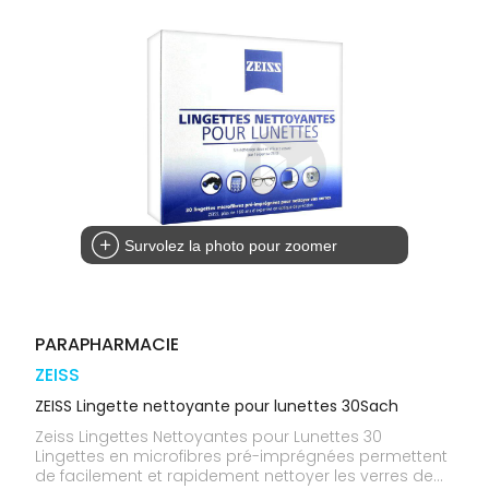
médicaux
Corps
Homme
Solaire
Visage
Survolez la photo pour zoomer
PARAPHARMACIE
ZEISS
ZEISS Lingette nettoyante pour lunettes 30Sach
Zeiss Lingettes Nettoyantes pour Lunettes 30
Lingettes en microfibres pré-imprégnées permettent
de facilement et rapidement nettoyer les verres de