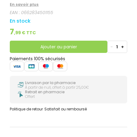
lunettes, mais aussi de portables, appareils photos,
En savoir plus
jumelles, écrans d'ordinateurs... Ces lingettes ne
EAN :
0662834501155
contiennent pas de substance pouvant agresser la
surface des verres, pas de parfums artificiels.
En stock
7
,
99
€ TTC
Ajouter au panier
-
1
+
Paiements 100% sécurisés
Livraison par la pharmacie
À partir de null, offert à partir 25,00€
Retrait en pharmacie
Offert
Politique de retour
Satisfait ou remboursé