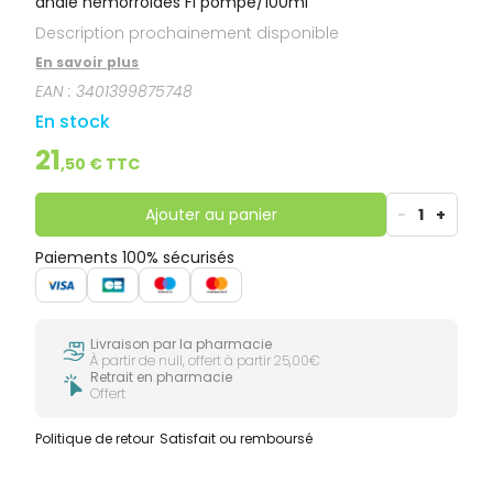
anale hémorroïdes Fl pompe/100ml
Description prochainement disponible
En savoir plus
EAN :
3401399875748
En stock
21
,
50
€ TTC
Ajouter au panier
-
1
+
Paiements 100% sécurisés
Livraison par la pharmacie
À partir de null, offert à partir 25,00€
Retrait en pharmacie
Offert
Politique de retour
Satisfait ou remboursé