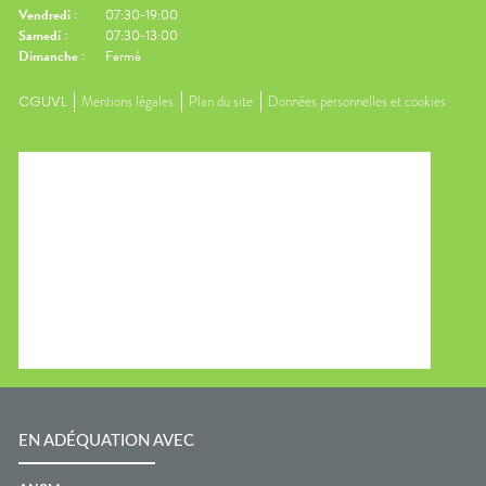
Vendredi
:
07:30-19:00
Samedi
:
07:30-13:00
Dimanche
:
Fermé
CGUVL
Mentions légales
Plan du site
Données personnelles et cookies
EN ADÉQUATION AVEC