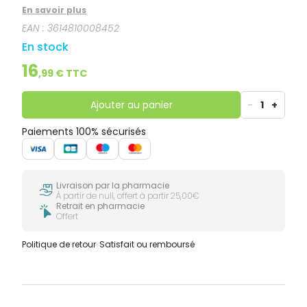
chlorhexidine, reconnues par la profession dentaire.
En savoir plus
EAN :
3614810008452
En stock
16
,
99
€ TTC
Ajouter au panier
-
1
+
Paiements 100% sécurisés
Livraison par la pharmacie
À partir de null, offert à partir 25,00€
Retrait en pharmacie
Offert
Politique de retour
Satisfait ou remboursé