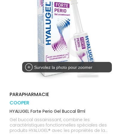
médicaux
Corps
Homme
Solaire
Visage
Survolez la photo pour zoomer
PARAPHARMACIE
COOPER
HYALUGEL Forte Perio Gel Buccal 8ml
Gel buccal assainissant, combine les
caractéristiques fonctionnelles spéciales des
produits HYALUGEL® avec les propriétés de la