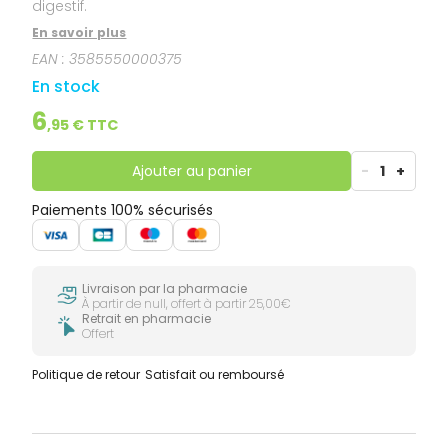
digestif.
En savoir plus
EAN :
3585550000375
En stock
6
,
95
€ TTC
Ajouter au panier
-
1
+
Paiements 100% sécurisés
Livraison par la pharmacie
À partir de null, offert à partir 25,00€
Retrait en pharmacie
Offert
Politique de retour
Satisfait ou remboursé