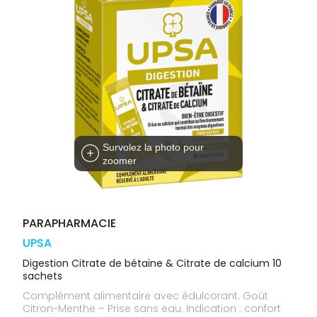
médicaux
Corps
Homme
Solaire
Visage
Survolez la photo pour
zoomer
PARAPHARMACIE
UPSA
Digestion Citrate de bétaïne & Citrate de calcium 10
sachets
Complément alimentaire avec édulcorant. Goût
Citron-Menthe – Prise sans eau. Indication : confort