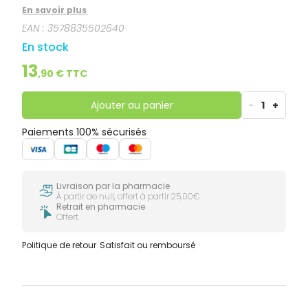
perte de poids, dans le cadre d'un régime
En savoir plus
hypocalorique, est obtenu par la consommation de
EAN :
3578835502640
3 g par jour, en 3 doses de 1 g chacune.
En stock
13
,
90
€ TTC
Ajouter au panier
-
1
+
Paiements 100% sécurisés
Livraison par la pharmacie
À partir de null, offert à partir 25,00€
Retrait en pharmacie
Offert
Politique de retour
Satisfait ou remboursé