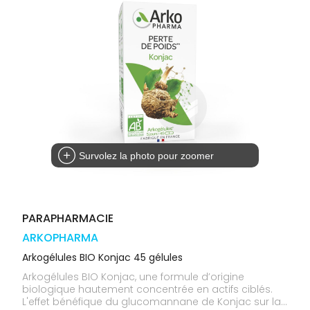
médicaux
Corps
Homme
Solaire
Visage
Survolez la photo pour zoomer
PARAPHARMACIE
ARKOPHARMA
Arkogélules BIO Konjac 45 gélules
Arkogélules BIO Konjac, une formule d’origine
biologique hautement concentrée en actifs ciblés.
L'effet bénéfique du glucomannane de Konjac sur la