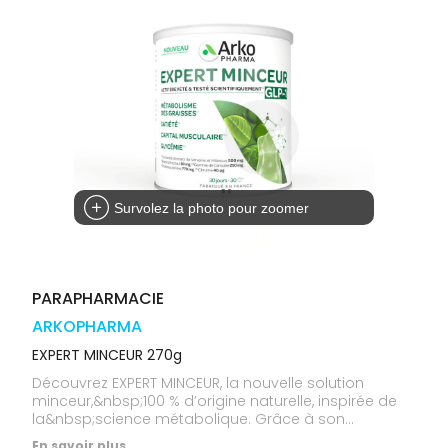
médicaux
Corps
Homme
Solaire
Visage
Survolez la photo pour zoomer
PARAPHARMACIE
ARKOPHARMA
EXPERT MINCEUR 270g
Découvrez EXPERT MINCEUR, la nouvelle solution
minceur,&nbsp;100 % d’origine naturelle, inspirée de
la&nbsp;science métabolique. Grâce à son
approche inédite 4-en-1, cette formule est conçue
En savoir plus