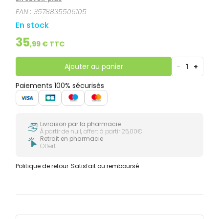
pour agir sur les mécanismes impliqués dans la
EAN :
3578835506105
gestion du poids, notamment : le métabolisme des
graisses, la satiété, la masse musculaire et la
En stock
glycémie.
35
,
99
€ TTC
Ajouter au panier
-
1
+
Paiements 100% sécurisés
Livraison par la pharmacie
À partir de null, offert à partir 25,00€
Retrait en pharmacie
Offert
Politique de retour
Satisfait ou remboursé