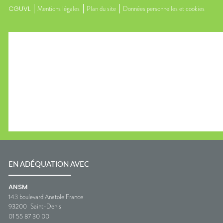
CGUVL
Mentions légales
Plan du site
Données personnelles et cookies
EN ADÉQUATION AVEC
ANSM
143 boulevard Anatole France
93200
Saint-Denis
01 55 87 30 00