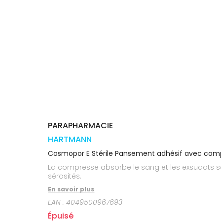
médicaux
Corps
Homme
Solaire
Visage
PARAPHARMACIE
HARTMANN
Cosmopor E Stérile Pansement adhésif avec com
La compresse absorbe le sang et les exsudats san
sérosités.
En savoir plus
EAN :
4049500967693
Épuisé