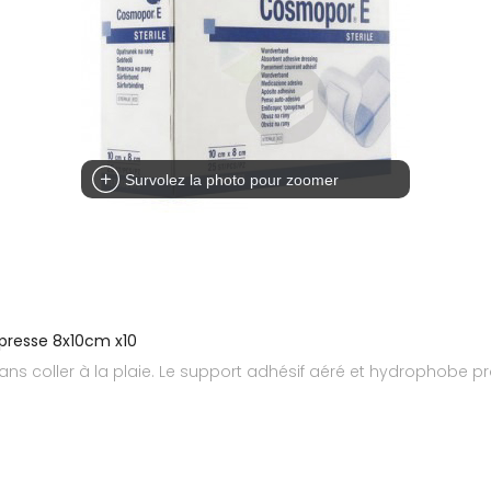
Survolez la photo pour zoomer
presse 8x10cm x10
s coller à la plaie. Le support adhésif aéré et hydrophobe pr