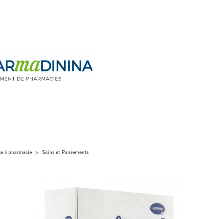
se à pharmacie
>
Soins et Pansements