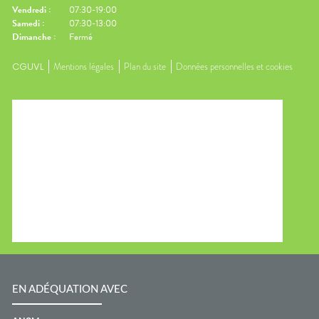
Vendredi
:
07:30-19:00
Samedi
:
07:30-13:00
Dimanche
:
Fermé
CGUVL
Mentions légales
Plan du site
Données personnelles et cookies
EN ADÉQUATION AVEC