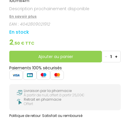
10cmx4m
Description prochainement disponible
En savoir plus
EAN :
4042809021912
En stock
2
,
50
€ TTC
Ajouter au panier
-
1
+
Paiements 100% sécurisés
Livraison par la pharmacie
À partir de null, offert à partir 25,00€
Retrait en pharmacie
Offert
Politique de retour
Satisfait ou remboursé