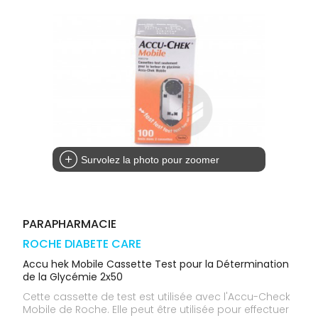
médicaux
Corps
Homme
Solaire
Visage
Survolez la photo pour zoomer
PARAPHARMACIE
ROCHE DIABETE CARE
Accu hek Mobile Cassette Test pour la Détermination
de la Glycémie 2x50
Cette cassette de test est utilisée avec l'Accu-Check
Mobile de Roche. Elle peut être utilisée pour effectuer