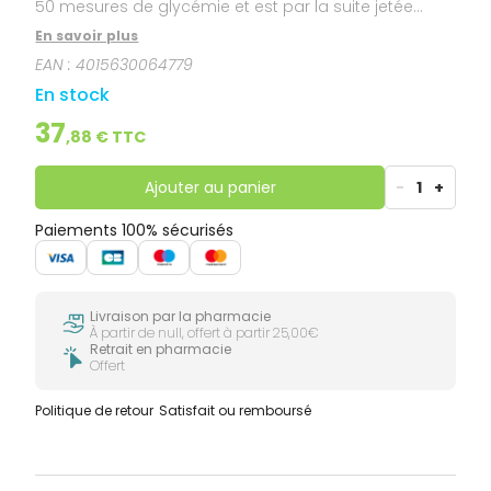
50 mesures de glycémie et est par la suite jetée
dans son ensemble. Ainsi tout contact direct avec
En savoir plus
les sites de test contaminés est évité. De plus moins
EAN :
4015630064779
de déchets sont produits lors de l'exécution du test,
ainsi que la mesure puissent être effectuée plus
En stock
facilement en mobile
37
,
88
€ TTC
Ajouter au panier
-
1
+
Paiements 100% sécurisés
Livraison par la pharmacie
À partir de null, offert à partir 25,00€
Retrait en pharmacie
Offert
Politique de retour
Satisfait ou remboursé