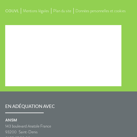
CGUVL
Mentions légales
Plan du site
Données personnelles et cookies
EN ADÉQUATION AVEC
ANSM
143 boulevard Anatole France
93200
Saint-Denis