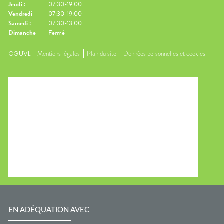
Jeudi
:
07:30-19:00
Vendredi
:
07:30-19:00
Samedi
:
07:30-13:00
Dimanche
:
Fermé
CGUVL
Mentions légales
Plan du site
Données personnelles et cookies
EN ADÉQUATION AVEC