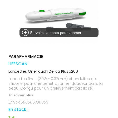
médicaux
Corps
Homme
Solaire
Visage
Survolez la photo pour zoomer
PARAPHARMACIE
LIFESCAN
Lancettes OneTouch Delica Plus x200
Lancettes fines (30G - 0.32mm) et enduites de
silicone, pour une pénétration en douceur dans la
peau. Conçu pour un prélèvement capillaire
confortable.
En savoir plus
EAN :
4580505780059
En stock