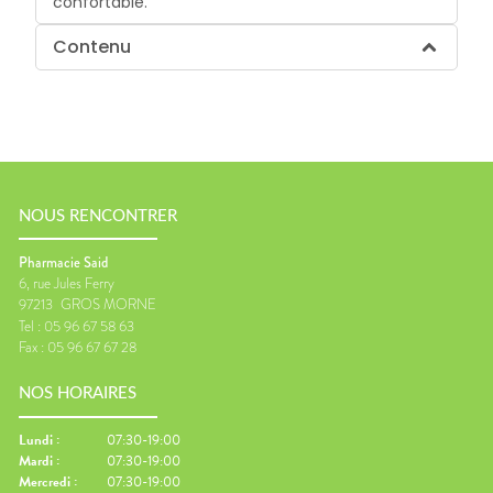
confortable.
Contenu
NOUS RENCONTRER
Pharmacie Said
6, rue Jules Ferry
97213
GROS MORNE
Tel :
05 96 67 58 63
Fax :
05 96 67 67 28
NOS HORAIRES
Lundi
:
07:30-19:00
Mardi
:
07:30-19:00
Mercredi
:
07:30-19:00