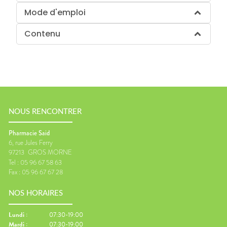
Mode d'emploi
Contenu
NOUS RENCONTRER
Pharmacie Said
6, rue Jules Ferry
97213
GROS MORNE
Tel :
05 96 67 58 63
Fax :
05 96 67 67 28
NOS HORAIRES
Lundi
:
07:30-19:00
Mardi
:
07:30-19:00