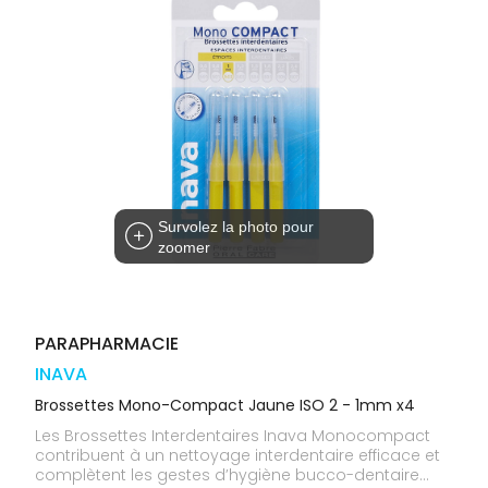
médicaux
Corps
Homme
Solaire
Visage
Survolez la photo pour
zoomer
PARAPHARMACIE
INAVA
Brossettes Mono-Compact Jaune ISO 2 - 1mm x4
Les Brossettes Interdentaires Inava Monocompact
contribuent à un nettoyage interdentaire efficace et
complètent les gestes d’hygiène bucco-dentaire