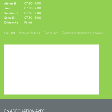
Mercredi
:
07:30-19:00
Jeudi
:
07:30-19:00
Vendredi
:
07:30-19:00
Samedi
:
07:30-13:00
Dimanche
:
Fermé
CGUVL
Mentions légales
Plan du site
Données personnelles et cookies
EN ADÉQUATION AVEC