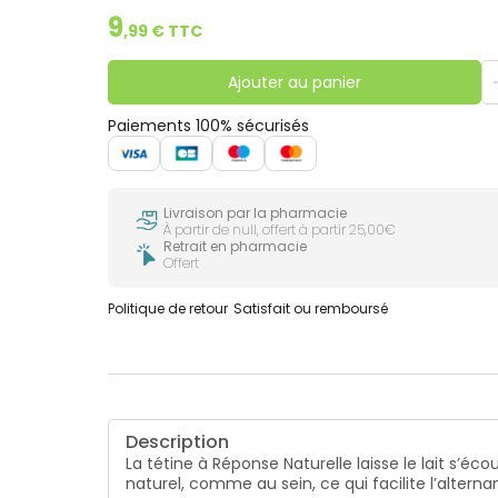
9
,
99
€ TTC
Ajouter au panier
Paiements 100% sécurisés
Livraison par la pharmacie
À partir de null, offert à partir 25,00€
Retrait en pharmacie
Offert
Politique de retour
Satisfait ou remboursé
Description
La tétine à Réponse Naturelle laisse le lait s’é
naturel, comme au sein, ce qui facilite l’altern