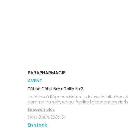
médicaux
Corps
Homme
Solaire
Visage
PARAPHARMACIE
AVENT
Tétine Débit 6m+ Taille 5 x2
La tétine à Réponse Naturelle laisse le lait s’éco
comme au sein, ce qui facilite l’alternance sein/
En savoir plus
EAN :
8710103985167
En stock