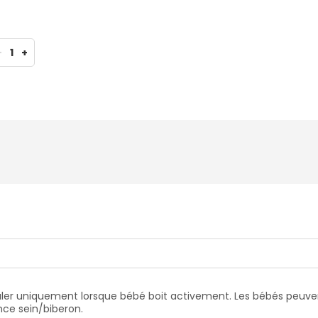
-
1
+
couler uniquement lorsque bébé boit activement. Les bébés peuvent
ance sein/biberon.