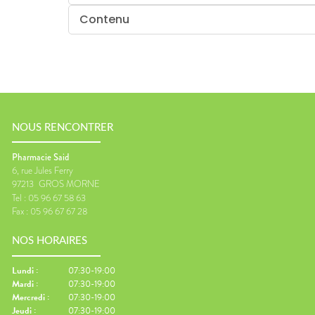
Contenu
NOUS RENCONTRER
Pharmacie Said
6, rue Jules Ferry
97213
GROS MORNE
Tel :
05 96 67 58 63
Fax :
05 96 67 67 28
NOS HORAIRES
Lundi
:
07:30-19:00
Mardi
:
07:30-19:00
Mercredi
:
07:30-19:00
Jeudi
:
07:30-19:00