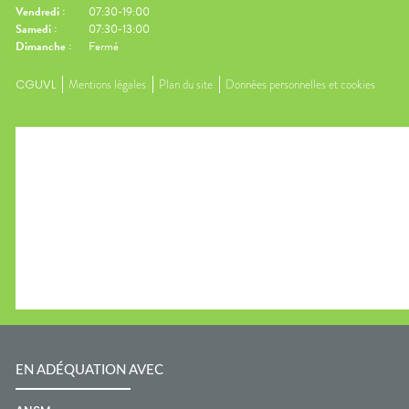
Vendredi
:
07:30-19:00
Samedi
:
07:30-13:00
Dimanche
:
Fermé
CGUVL
Mentions légales
Plan du site
Données personnelles et cookies
EN ADÉQUATION AVEC