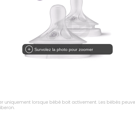
Survolez la photo pour zoomer
uler uniquement lorsque bébé boit activement. Les bébés peuvent 
biberon.