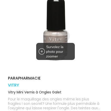
médicaux
Corps
Homme
Solaire
Visage
Survolez la
photo pour
zoomer
PARAPHARMACIE
VITRY
Vitry Mini Vernis à Ongles Galet
Pour le maquillage des ongles même les plus
fragiles ! son secret? Une formule plus perméable à
l'oxygène qui laisse respirer l'ongle. Des teintes aux