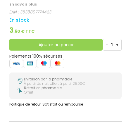
couleurs pures et éclatantes pour une tenue et
En savoir plus
brillance extrême. Un pinceau plat pour une
EAN :
3538897774423
application précise ultra facile. Formulation épurée
pour une meilleure innocuité: 0% di butyle phtalate,
En stock
formaldéhyde, camphre, nickel, toluène, gluten,
parabène.
3
,
60
€ TTC
Ajouter au panier
-
1
+
Paiements 100% sécurisés
Livraison par la pharmacie
À partir de null, offert à partir 25,00€
Retrait en pharmacie
Offert
Politique de retour
Satisfait ou remboursé