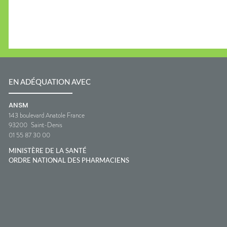
EN ADÉQUATION AVEC
ANSM
143 boulevard Anatole France
93200
Saint-Denis
01 55 87 30 00
MINISTÈRE DE LA SANTÉ
ORDRE NATIONAL DES PHARMACIENS