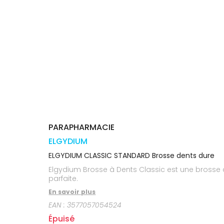
médicaux
Corps
Homme
Solaire
Visage
PARAPHARMACIE
ELGYDIUM
ELGYDIUM CLASSIC STANDARD Brosse dents dure
Elgydium Brosse à Dents Classic est une brosse à 
parfaite.
En savoir plus
EAN :
3577057054524
Épuisé